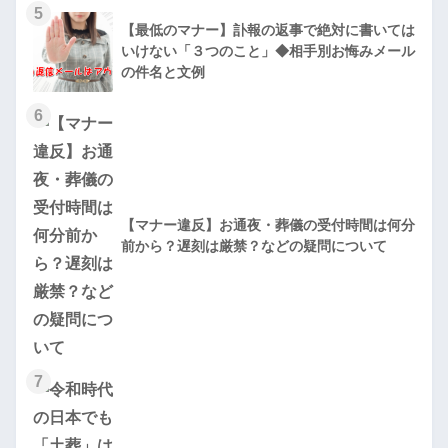
5
【最低のマナー】訃報の返事で絶対に書いては
いけない「３つのこと」◆相手別お悔みメール
の件名と文例
6
【マナー違反】お通夜・葬儀の受付時間は何分
前から？遅刻は厳禁？などの疑問について
7