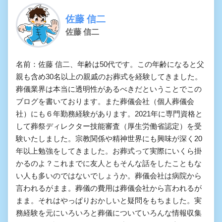
佐藤 信二
佐藤 信二
名前：佐藤 信二、年齢は50代です。この年齢になると父
親も含め30名以上の親戚のお葬式を経験してきました。
葬儀業界は本当に透明性があるべきだということでこの
ブログを書いております。また葬儀会社（個人葬儀会
社）にも６年勤務経験があります。2021年に専門資格と
して葬祭ディレクター技能審査（厚生労働省認定）を受
験いたしました。宗教関係や精神世界にも興味が深く20
年以上勉強をしてきました。お葬式って実際にいくら掛
かるのよ？これまでに友人ともそんな話をしたこともな
い人も多いのではないでしょうか。葬儀会社は病院から
言われるがまま。葬儀の費用は葬儀会社から言われるが
まま。それはやっぱりおかしいと疑問をもちました。実
務経験を元にいろいろと葬儀についていろんな情報収集