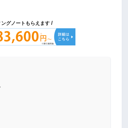
/
ィングノートもらえます
？