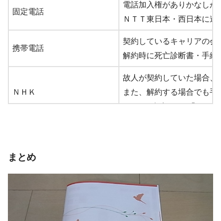
電話加入権がありかなしか
固定電話
ＮＴＴ東日本・西日本に連
契約しているキャリアの会
携帯電話
解約時に死亡診断書・手続
故人が契約していた場合、
ＮＨＫ
また、解約する場合でも手
NHKナビダイヤル「0570-07
インターネットプロバイダ
契約しているプロバイダに
最寄りの新聞販売所に連絡
まとめ
新聞
インターネット版の場合は
わからない場合はサポート