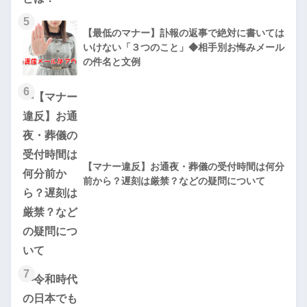
5
【最低のマナー】訃報の返事で絶対に書いては
いけない「３つのこと」◆相手別お悔みメール
の件名と文例
6
【マナー違反】お通夜・葬儀の受付時間は何分
前から？遅刻は厳禁？などの疑問について
7